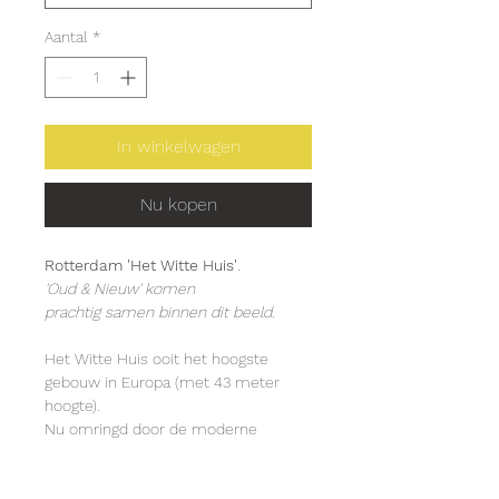
Aantal
*
In winkelwagen
Nu kopen
Rotterdam 'Het Witte Huis'
.
'Oud & Nieuw' komen 
prachtig samen binnen dit beeld. 
Het Witte Huis ooit het hoogste 
gebouw in Europa (met 43 meter 
hoogte).
Nu omringd door de moderne 
nieuwe torens van Rotterdam.
Dit rijksmonument is één van de 