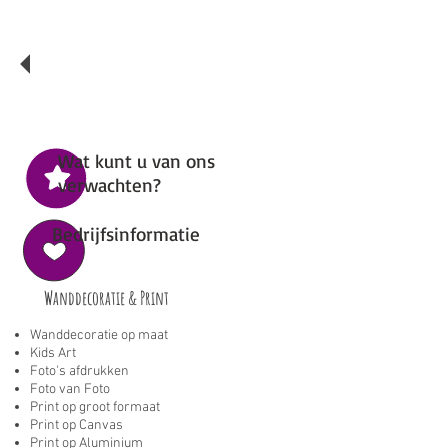
Wij doen alles in eigen beheer.
Uw kostbare audio materiaal
sturen we niet op!
Wat kunt u van ons
verwachten?
Bedrijfsinformatie
Wanddecoratie & Print
Wanddecoratie op maat
Kids Art
Foto's afdrukken
Foto van Foto
Print op groot formaat
Print op Canvas
Print op Aluminium