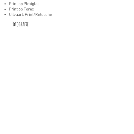
Print op Plexiglas
Print op Forex
Uitvaart: Print/Retouche
Fotografie
Pasfoto's officiële documenten
Visum foto's
Profiel foto's
Foto Retouche/Reparatie
Foto bewerking
Foto van Foto
Lijstenmakerij
Inlijsten op maat
Diverse profielen
Wissellijsten
Fotolijsten
Foto's/Posters opplakken
Glasplaten
Passe-Partouts
Spielatten
Diensten