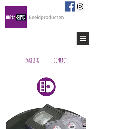
Beeldproducten
WANDDECORATIE OP MAAT | (FOTO)PRINT SERVICE
| LIJSTENMAKERIJ
ZAKELIJK
CONTACT