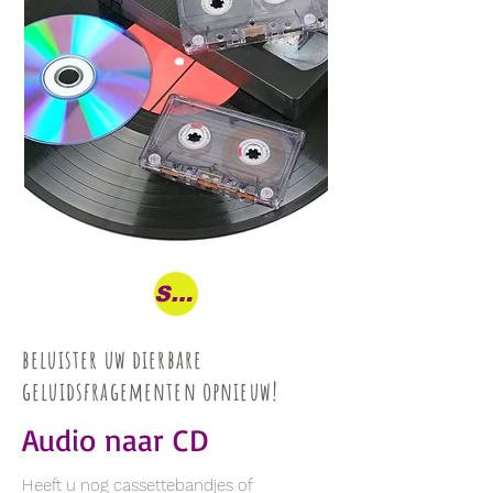
Shop
beluister uw dierbare
geluidsfragementen opnieuw!
Audio naar CD
Heeft u nog cassettebandjes of