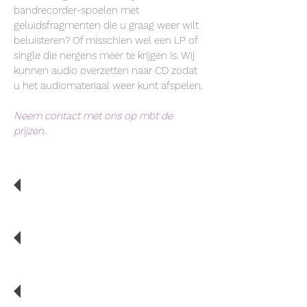
bandrecorder-spoelen met
geluidsfragmenten die u graag weer wilt
beluisteren? Of misschien wel een LP of
single die nergens meer te krijgen is. Wij
kunnen audio overzetten naar CD zodat
u het audiomateriaal weer kunt afspelen.
Neem contact met ons op mbt de
prijzen.
Een leuk kado idee een
dierbaar geluidsfragment
op CD!
Scannen van dia's, negatieven
en foto's.
Cassettebandjes,
bandrecorderspoelen,
singles en LP's.