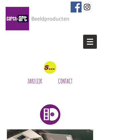
Beeldproducten
WANDDECORATIE OP MAAT | (FOTO)PRINT SERVICE
| LIJSTENMAKERIJ
Shop
ZAKELIJK
CONTACT