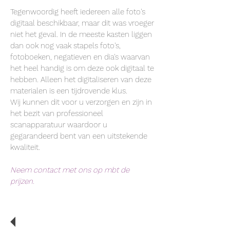
Tegenwoordig heeft iedereen alle foto's
digitaal beschikbaar, maar dit was vroeger
niet het geval. In de meeste kasten liggen
dan ook nog vaak stapels foto's,
fotoboeken, negatieven en dia's waarvan
het heel handig is om deze ook digitaal te
hebben. Alleen het digitaliseren van deze
materialen is een tijdrovende klus.
Wij kunnen dit voor u verzorgen en zijn in
het bezit van professioneel
scanapparatuur waar
door u
gegarandeerd bent van een uitstekende
kwaliteit.
Neem contact met ons op mbt de
prijzen.
Wij doen alles in eigen beheer.
Uw kostbare beeldmateriaal sturen